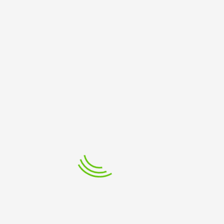
Auswahl von Werken der armenischen, aser-baidschani
Mond als Meta-pher auf ihre farbenprächtigste Art nutz
mpositionen unter anderem von Bassem Alkhouri, Giel
eprägt vom warmen melancholischen Klang des Duduks
nuns und den warmen Klängen des Tenors.