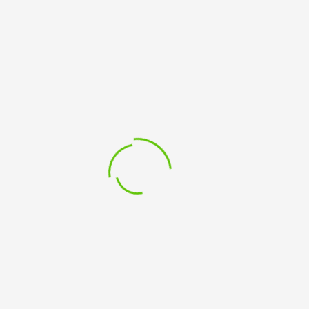
Köch*innen, die ein interantionales Büffet herbeizaubern
und das Team vom Theater im Fluss.
Wer möchte kann gern etwas zu unserem Buffet
beisteuern und uns mit Köstlichkeiten überraschen!
Die Adresse: Ackerstraße 50-56 in Kleve
Музика — їжа — зустріч — гра
Проект “Навколосвітня подорож” створено для
підтримки спілкування між культурами.
Це жива музика, їжа та напої. Розмова та обмін
досвідом в кафе. Діти можуть малювати, грати та
майструвати щось цикаве.
Запрошуємо всіх!