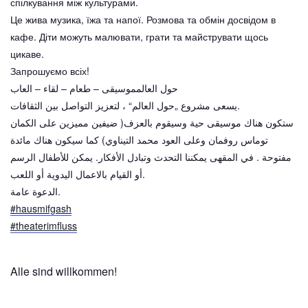
спілкування між культурами.
Це жива музика, їжа та напої. Розмова та обмін досвідом в
кафе. Діти можуть малювати, грати та майструвати щось
цикаве.
Запрошуємо всіх!
حول العالمموسيقى – طعام – لقاء – العاب
يسعى مشروع „حول العالم“ ، لتعزيز التواصل بين الثقافات.
ستكون هناك موسيقى حية وسيقوم بالعزف( ضيفين مميزين على الكمان
توماس روفمان وعلى العود محمد التيناوي) كما سيكون هناك مائدة
مفتوحة . في المقهى يمكننا التحدث وتبادل الأفكار. يمكن للأطفال الرسم
أو القيام بالاعمال اليدوية أو اللعب.
الدعوة عامة.
#hausmifgash
#theaterimfluss
Alle sind willkommen!