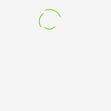
Ein offenes Podium für Alle. Impro, Theater, Tanz, Klang,
Wort und Kunst aller Art werden zum Thema zu sehen
und zu hören sein. Hiermit rufen wir auch alle Mitspieler,
Mitstreiter und Mitkünstler auf, sich am Programm mit acts
und Beiträgen aller Art zu beteiligen. Oder kommt einfach
nur vorbei und genießt. Info: 02821 979379
Leave a Comment
Du musst
angemeldet
sein, um einen Kommentar abzugeben.
Ackerstraße 50-56 Kleve