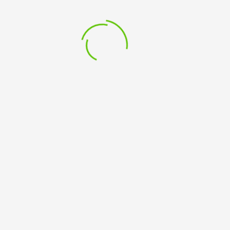
letzte Kniffe, der Familie zu entkommen, und über
Abgründe, die sich hinter den Fassaden heiler
Familienwelten auftun.“ Der deutsch isländische Autor
Magnusson.
Eintritt: 12 € / ermäßigt 7 €
Leave a Comment
Du musst
angemeldet
sein, um einen Kommentar
abzugeben.
Ackerstraße 50-56 Kleve