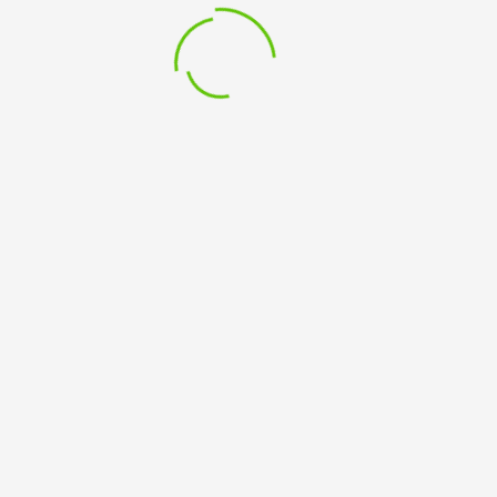
Schauspieler*innen: Melina Reintjes , Carolin Spindler,
Ida Klapproth, Christina Schirling, Fine van Horen, Smilla
Höing, Fiona Lai, Melena Rachwal, Leni Lamers,
Josephine Siebert, Ronja Lenders, Ada Boldewijn, Soley
Krebber, Shania Piron
22.11.24 20.00 Uhr
23.11.24 20.00 Uhr
Eintritt: 10 €, ermäßigt 6 €
Karten und Infos unter thea.fluss@t-online.de und 02821
979 379