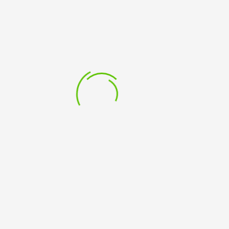
In Zusammenarbeit mit dem Jugendzentrum Kalle und der
Stadt Kleve bieten wir kostenlose Workshops an. Mischt aktiv
mit bei Workshops zu Street- und Breakdance, Graffiti,
Improtheater, Rap oder Parkour. Oder schaut einfach nur zu!
Nähere Infos unter 02821 979 379
Address :
Ackerstraße 50-56
Kleve
,
NRW
47533
Deutschland