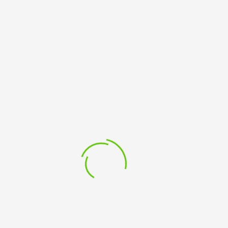
DO Theater präsentiert:
Klar wie Kloßbrühe
„Die Ferien könnten so langweilig sein für das
Geschwisterpaar… wenn im alten Schloss ihrer Tante
nicht ein mysteriöser Diebstahl geschehen wäre..“
11 Jugendliche zeigen ein kurzweiliges Kriminalstück.
12. Juni 2022
18.00