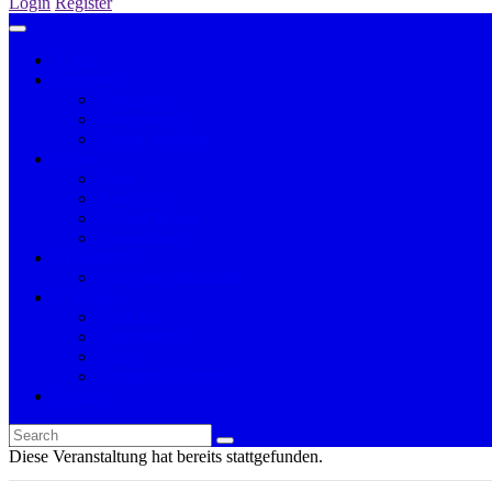
Login
Register
Home
Programm
Programm
Jahreskarten
Karten bestellen
Kurse
Kurse
Anmelden
Dozent*innen
Kursordnung
Unterstützen
Fördermitgliedschaft
Über uns
Über uns
Jahresbericht
Konto
Vorstand & Leitung
Kontakt
Diese Veranstaltung hat bereits stattgefunden.