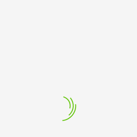
 in der Tradition der französischen Familienkomödie ge
en Großmutter an einen Admiralssohn verheiraten. Doch 
 Professor Malatete hat im Labor ein Getränk entwickel
ts einem Affen zur Menschwerdung. Auch hat er ein Geg
seinem Intelligenztrank zum „Übermenschen“ werden, um 
n, doch auch die Haushälterin Odile mischt mit.
gniers sprudeln von Situationskomik, und gerade wenn m
al auf den Kopf und alles, was sicher schien, in Frage