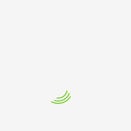
 in Eigenarbeit modernisiert. Die 10 Szenen aus der „J
ce als Polizeibericht-Fantasy, dem Hollywoodkonkurre
ltung, aber auch tiefergehende Einsichten. Gesang- 