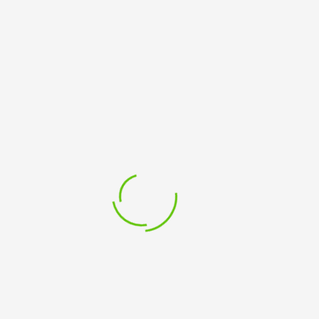
ate :
Address :
6:00 - 17:30
Ackerstraße 50-56
Kleve
,
NR
he auf den Grund, dass in Deutschland alle drei Tage e
Frau von einem Mann ermordet.
Sie hat ein Tagebuch hin
hvollziehen kann.
Beginnend bei der Nachbarin sucht er 
dete Unterstützung erhoffte und rekonstruiert nach un
und mangelhaften Präventivmaßnahmen.
ses Stück wurde für Barbara Rausch geschrieben, die 
 stehenden Stalker ermordet wurde und deren Tod ich 