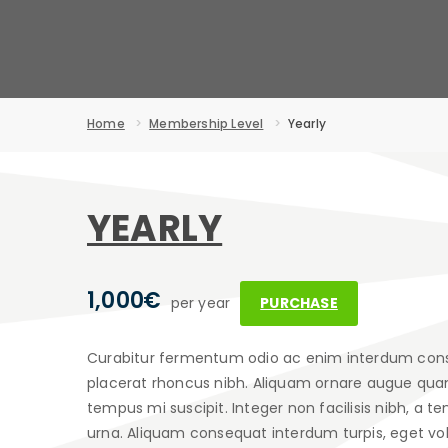
Home
Membership Level
Yearly
YEARLY
1,000 €
per year
PURCHASE
Curabitur fermentum odio ac enim interdum consequa
placerat rhoncus nibh. Aliquam ornare augue quam, e
tempus mi suscipit. Integer non facilisis nibh, a te
urna. Aliquam consequat interdum turpis, eget vol