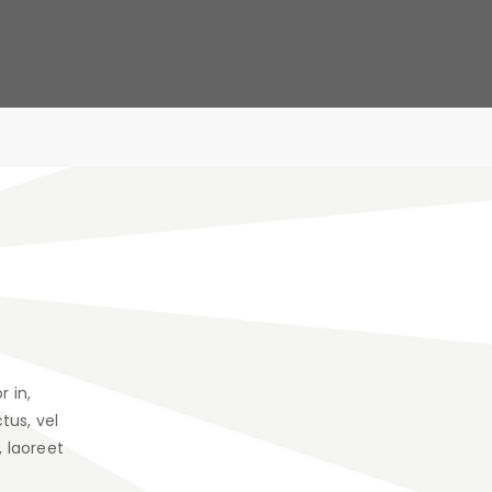
 in,
tus, vel
, laoreet