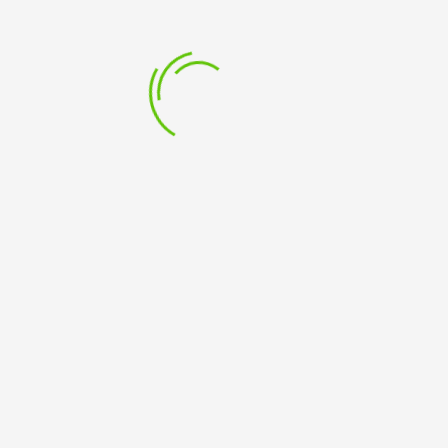
Daten:
25., und 26. September um 20 Uhr
2. und 3. Oktober um 20 Uhr
4. Oktober um 18 Uhr
Karten und Infos
per Telefon 02821/979379 oder
info@theaterimfluss.de
Eintritt: 15€ / 10€
*Diese Veranstaltung ist in der Jahreskarte enthalten.