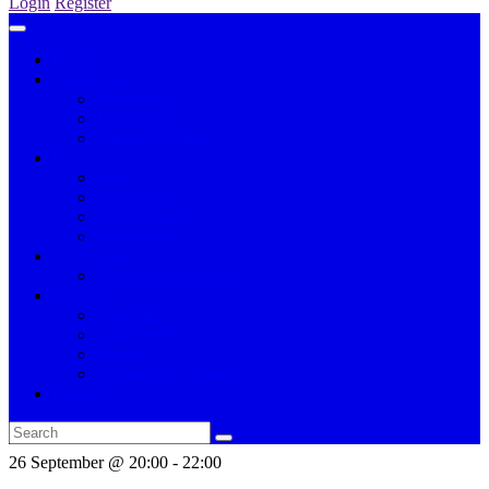
Login
Register
Home
Programm
Programm
Jahreskarten
Karten bestellen
Kurse
Kurse
Anmelden
Dozent*innen
Kursordnung
Unterstützen
Fördermitgliedschaft
Über uns
Über uns
Jahresbericht
Konto
Vorstand & Leitung
Kontakt
26 September @ 20:00
-
22:00