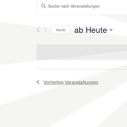
Veranstaltungen
Geben
Sie
Suche
Das
Schlüsselwort.
und
ab Heute
Heute
Suche
Ansichten,
Datum
nach
wählen.
Veranstaltungen
Navigation
Schlüsselwort.
Vorherige
Veranstaltungen